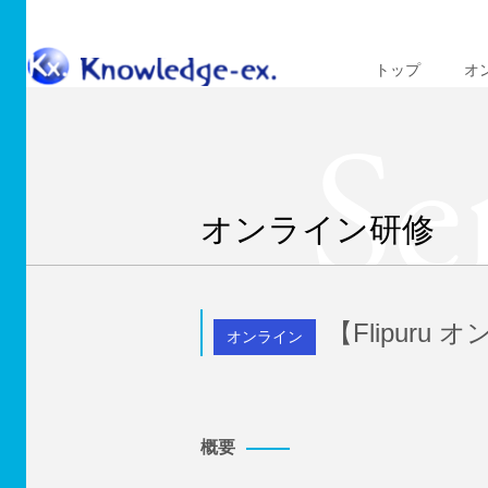
トップ
オ
Se
オンライン研修
【Flipur
オンライン
概要