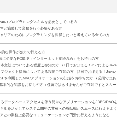
avaのプログラミングスキルを必要としている方
マと協働して業務を行う必要がある方
ャリアのためにプログラミングを習得したいと考えている全ての方
本的な操作が独力で行える方
接続に必要なPC環境（インターネット接続含め）をお持ちの方
の基本文法についてある程度ご存知の方 （1日でおぼえる！JSPによるJa
のオブジェクト指向についてある程度ご存知の方 （2日でおぼえる！Jav
let/JSPを利用したMVCアプリケーションの知識をお持ちの方 （必須
の基本的な知識をお持ちの方（必須ではありませんがご存知ですとスムー
によるデータベースアクセスを伴う簡単なアプリケーションをJDBC/DA
キルを活かしてシステム開発の業種への就転職がスムースに行えるよう
アとの業務上必要なコミュニケーションが円滑に行えるようになる