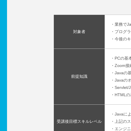
・業務でJ
対象者
・プログラ
・今後のキ
・PCの基
・Zoom
・Java
前提知識
・Java
・Serv
・HTML
・Java
受講後目標スキルレベル
・上記のス
・エンジニ