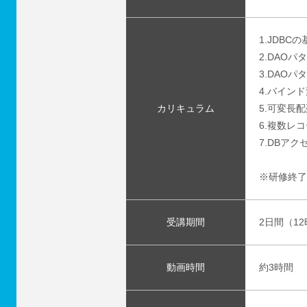
1.JDBCの
2.DAOパ
3.DAO
4.バイン
カリキュラム
5.可変長配列A
6.複数レコ
7.DBア
※研修終了
受講期間
2日間（1
動画時間
約3時間