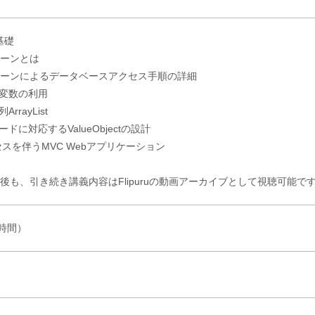
基礎
ターンとは
パターンによるデータベースアクセス手順の詳細
ド変数の利用
rrayList
ードに対応するValueObjectの設計
クセスを伴うMVC Webアプリケーション
後も、引き続き講義内容はFlipuruの動画アーカイブとして視聴可能で
2時間）