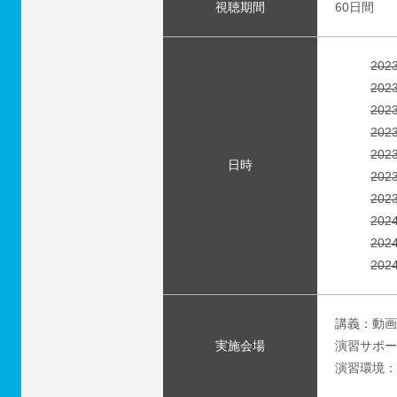
視聴期間
60日間
202
202
202
202
202
日時
202
202
202
202
202
講義：動画
実施会場
演習サポー
演習環境：