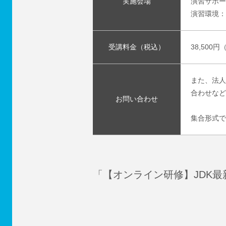
実施会場
演習サポー
演習環境：
受講料金（税込）
38,500
また、法人
合わせなど
お問い合わせ
集合形式で
「【オンライン研修】JDK