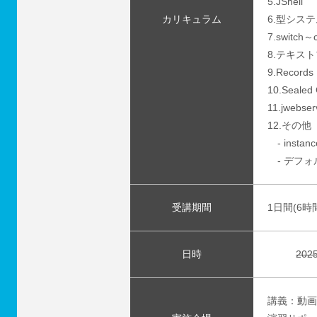
5.JShell
カリキュラム
6.型シス
7.switc
8.テキス
9.Records
10.Sealed 
11.jwebser
12.その他
- inst
- デフォ
受講期間
1日間(6時
日時
202
講義：動画