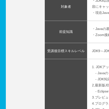
・JDK8
対象者
容にキャッ
・現在Ja
・Java
前提知識
・Zoom
受講後目標スキルレベル
JDK9～
1. JDK
- Jav
- JDK
2,最新版
- Ecli
3.プレビ
4.プログ