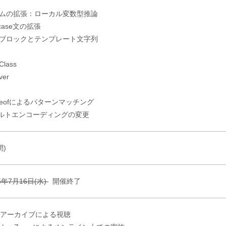
テムの拡張：ローカル変数型推論
h～case文の拡張
トブロックとテンプレート文字列
Class
ver
anceofによるパターンマッチング
ルトエンコーディングの変更
間)
5年7月16日(水)
開催終了
アーカイブによる視聴