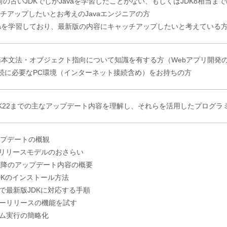
以前の古いJDKでしかJavaを学習したことがない、もしくはJDK8相当ま
チアップしたいとお考えのJavaエンジニアの方
vaを学習しており、最新版の内容にキャッチアップしたいと考えている
の基本文法・オブジェクト指向について知識を有する方（Webアプリ開発
接続に必要なPC環境（インターネット接続含め）をお持ちの方
JDK22までの主なアップデート内容を理解し、それらを活用したプログ
アップデートの概観
aのリリースモデルのおさらい
9以降のアップデート内容の概要
JDKのインストール方法
pseで最新版JDKに対応する手順
ューリリースの機能を試す
ラム実行の簡略化