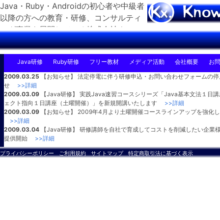
Java・Ruby・Androidの初心者や中級者
以降の方への教育・研修、コンサルティ
ング事業を展開している株式会社ナレッ
ジエックス
Java研修
Ruby研修
フリー教材
メディア活動
会社概要
お
2009.03.25
【お知らせ】 法定停電に伴う研修申込・お問い合わせフォームの停止(
せ
>>詳細
2009.03.09
【Java研修】 実践Java速習コースシリーズ「Java基本文法１日
ェクト指向１日講座（土曜開催）」を新規開講いたします
>>詳細
2009.03.09
【お知らせ】 2009年4月より土曜開催コースラインアップを強化
>>詳細
2009.03.04
【Java研修】 研修講師を自社で育成してコストを削減したい企業
提供開始
>>詳細
プライバシーポリシー
ご利用規約
サイトマップ
特定商取引法に基づく表示
Copyright 